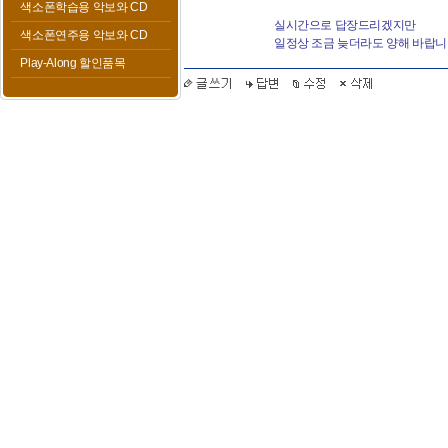
색소폰학습용 악보와 CD
실시간으로 답장드리겠지만
색소폰연주용 악보와 CD
일정상 조금 늦더라도 양해 바랍니
Play-Along 할인품목