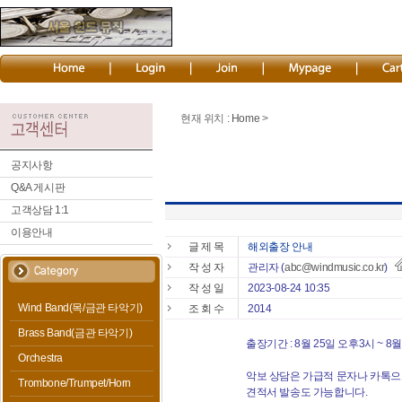
현재 위치 :
Home
>
공지사항
Q&A 게시판
고객상담 1:1
이용안내
글 제 목
해외출장 안내
작 성 자
관리자
(
abc@windmusic.co.kr
)
작 성 일
2023-08-24 10:35
Wind Band(목/금관 타악기)
조 회 수
2014
Brass Band(금관 타악기)
출장기간 : 8월 25일 오후3시 ~ 8
Orchestra
악보 상담은 가급적 문자나 카톡으
Trombone/Trumpet/Horn
견적서 발송도 가능합니다.